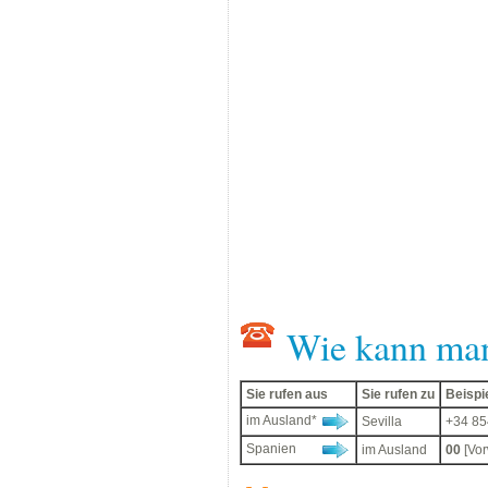
Wie kann ma
Sie rufen aus
Sie rufen zu
Beispi
im Ausland*
Sevilla
+34 85
Spanien
im Ausland
00
[Vor