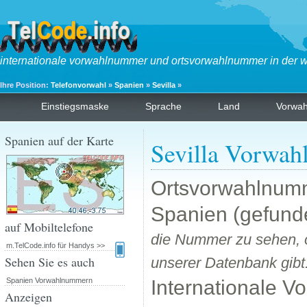
internationale vorwahlnummer und ortsvorwahlnummer in der w
Ihre Position:
Telefonvorwahl
»
Spanien
»
Sevilla
»
Einstiegsmaske
Sprache
Land
Vorwa
Spanien auf der Karte
Sevilla Vorwah
Ortsvorwahlnum
Spanien (gefunde
auf Mobiltelefone
die Nummer zu sehen, o
m.TelCode.info für Handys >>
Sehen Sie es auch
unserer Datenbank gibt
Spanien Vorwahlnummern
Internationale 
Anzeigen