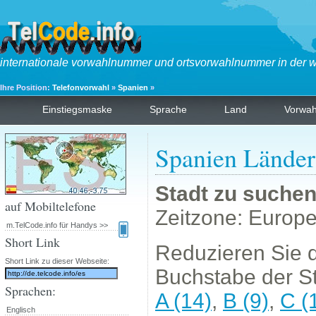
internationale vorwahlnummer und ortsvorwahlnummer in der w
Ihre Position:
Telefonvorwahl
»
Spanien
»
Einstiegsmaske
Sprache
Land
Vorwa
Spanien Lände
Stadt zu suche
auf Mobiltelefone
Zeitzone: Europ
m.TelCode.info für Handys >>
Short Link
Reduzieren Sie d
Short Link zu dieser Webseite:
Buchstabe der St
Sprachen:
A (14)
,
B (9)
,
C (
Englisch