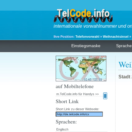
internationale vorwahlnummer und or
Ihre Position:
Telefonvorwahl
»
Weihnachtsinsel
»
Einstiegsmaske
Sprache
Wei
Stadt
auf Mobiltelefone
m.TelCode.info für Handys >>
Short Link
Short Link zu dieser Webseite:
Sprachen:
Englisch