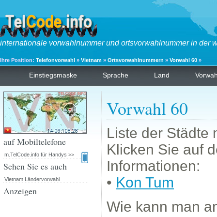
internationale vorwahlnummer und ortsvorwahlnummer in der w
Ihre Position:
Telefonvorwahl
»
Vietnam
»
Ortsvorwahlnummern
»
Vorwahl 60
»
Einstiegsmaske
Sprache
Land
Vorwa
Vorwahl 60
Liste der Städte
auf Mobiltelefone
Klicken Sie auf 
m.TelCode.info für Handys >>
Informationen:
Sehen Sie es auch
•
Kon Tum
Vietnam Ländervorwahl
Anzeigen
Wie kann man a