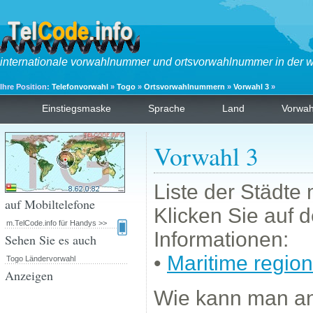
internationale vorwahlnummer und ortsvorwahlnummer in der w
Ihre Position:
Telefonvorwahl
»
Togo
»
Ortsvorwahlnummern
»
Vorwahl 3
»
Einstiegsmaske
Sprache
Land
Vorwa
Vorwahl 3
Liste der Städte
auf Mobiltelefone
Klicken Sie auf 
m.TelCode.info für Handys >>
Informationen:
Sehen Sie es auch
•
Maritime region
Togo Ländervorwahl
Anzeigen
Wie kann man a