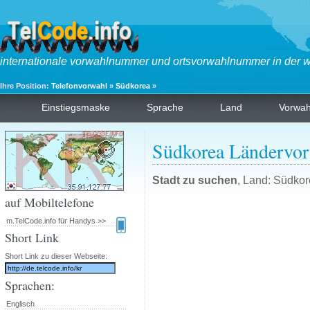
internationale vorwahlnummer und ortsvorwahlnummer in der w
Ihre Position:
Telefonvorwahl
»
Südkorea
»
Einstiegsmaske
Sprache
Land
Vorwa
Südkorea Ländervo
Stadt zu suchen
, Land: Südkor
auf Mobiltelefone
m.TelCode.info für Handys >>
Short Link
Short Link zu dieser Webseite:
Sprachen:
Englisch