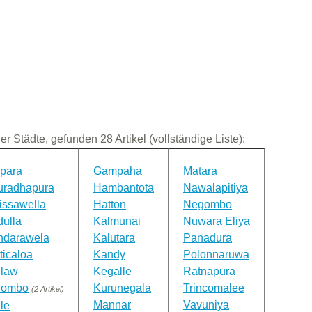
der Städte, gefunden 28 Artikel (vollständige Liste):
para
Gampaha
Matara
uradhapura
Hambantota
Nawalapitiya
issawella
Hatton
Negombo
ulla
Kalmunai
Nuwara Eliya
ndarawela
Kalutara
Panadura
ticaloa
Kandy
Polonnaruwa
ilaw
Kegalle
Ratnapura
lombo
Kurunegala
Trincomalee
(2 Artikel)
Mannar
Vavuniya
le