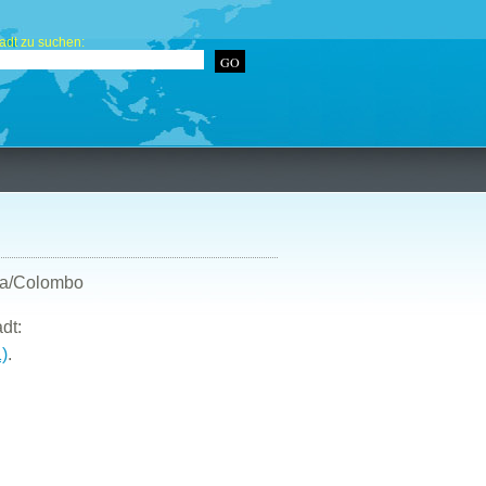
adt zu suchen:
sia/Colombo
dt:
1)
.