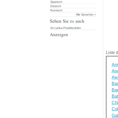
Spanisch
Deutsch
Russisch
Alle Sprachen >
Sehen Sie es auch
Sri Lanka Postleitzahlen
Anzeigen
Liste 
Am
An
Aw
Bad
Ba
Bat
Ch
Co
Gal