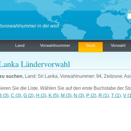
St
tsvorwahlnummer in der welt
Land
Vorwahlnummer
Stadt
Vorwahl
 Lanka Ländervorwahl
 zu suchen
, Land: Sri Lanka, Vorwahlnummer: 94, Zeitzone: A
eren Sie die Liste. Wählen Sie auf den erste Buchstabe der Sta
B (3)
,
C (3)
,
G (2)
,
H (2)
,
K (5)
,
M (3)
,
N (3)
,
P (2)
,
R (1)
.
T (1)
.
V (