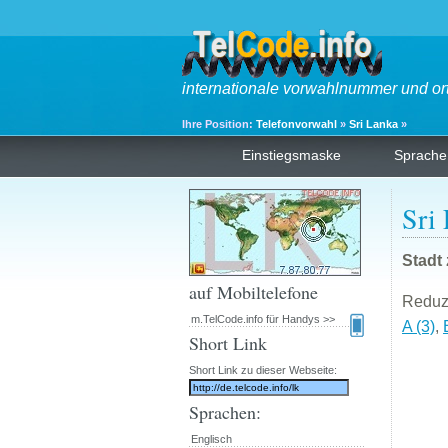
internationale vorwahlnummer und or
Ihre Position:
Telefonvorwahl
»
Sri Lanka
»
Einstiegsmaske
Sprache
Sri
Stadt
auf Mobiltelefone
Reduzi
m.TelCode.info für Handys >>
A (3)
,
Short Link
Short Link zu dieser Webseite:
Sprachen:
Englisch