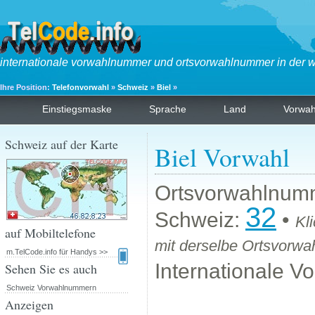
internationale vorwahlnummer und ortsvorwahlnummer in der w
Ihre Position:
Telefonvorwahl
»
Schweiz
»
Biel
»
Einstiegsmaske
Sprache
Land
Vorwa
Schweiz auf der Karte
Biel Vorwahl
Ortsvorwahlnum
32
Schweiz:
•
Kl
auf Mobiltelefone
mit derselbe Ortsvorwa
m.TelCode.info für Handys >>
Internationale 
Sehen Sie es auch
Schweiz Vorwahlnummern
Anzeigen