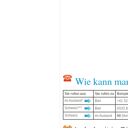
Wie kann ma
Sie rufen aus
Sie rufen zu
Beispi
im Ausland*
Biel
+41 32
Schweiz***
Biel
(0)32 
Schweiz
im Ausland
00
[Vor