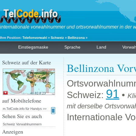
internationale vorwahlnummer und ortsvorwahlnummer in der w
Ihre Position:
Telefonvorwahl
»
Schweiz
»
Bellinzona
»
Einstiegsmaske
Sprache
Land
Vorwa
Schweiz auf der Karte
Bellinzona Vor
Ortsvorwahlnum
91
Schweiz:
•
Kl
auf Mobiltelefone
mit derselbe Ortsvorwa
m.TelCode.info für Handys >>
Internationale 
Sehen Sie es auch
Schweiz Vorwahlnummern
Anzeigen