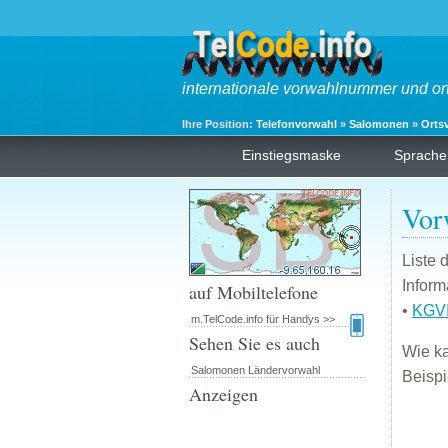
internationale vorwahlnummer und or
Ihre Position:
Telefonvorwahl
»
Salomonen
»
Orts
Einstiegsmaske
Sprache
Vor
Liste 
Inform
auf Mobiltelefone
•
KGV
m.TelCode.info für Handys >>
Sehen Sie es auch
Wie k
Salomonen Ländervorwahl
Beispi
Anzeigen