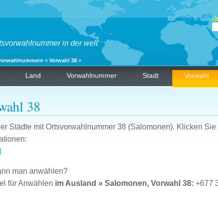
O
tsvorwahlnummer in der welt
vorwahlnummern
»
Vorwahl 38
»
Land
Vorwahlnummer
Stadt
Vorwahl
wahl 38
der Städte mit Ortsvorwahlnummer 38 (Salomonen). Klicken Sie
ationen:
I
ann man anwählen?
el für Anwählen
im Ausland » Salomonen, Vorwahl 38:
+677 3