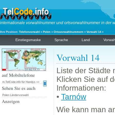
internationale vorwahlnummer und ortsvorwahlnummer in der w
Ihre Position:
Telefonvorwahl
»
Polen
»
Ortsvorwahlnummern
»
Vorwahl 14
»
Einstiegsmaske
Sprache
Land
Vorwa
Vorwahl 14
Liste der Städte
auf Mobiltelefone
Klicken Sie auf 
m.TelCode.info für Handys >>
Informationen:
Sehen Sie es auch
•
Tarnów
Polen Ländervorwahl
Anzeigen
Wie kann man a