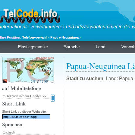
internationale vorwahlnummer und ortsvorwahlnummer in der w
Ihre Position:
Telefonvorwahl
»
Papua-Neuguinea
»
Einstiegsmaske
Sprache
Land
Vorwa
Papua-Neuguinea L
Stadt zu suchen
, Land: Papua
auf Mobiltelefone
m.TelCode.info für Handys >>
Short Link
Short Link zu dieser Webseite:
Sprachen:
Englisch