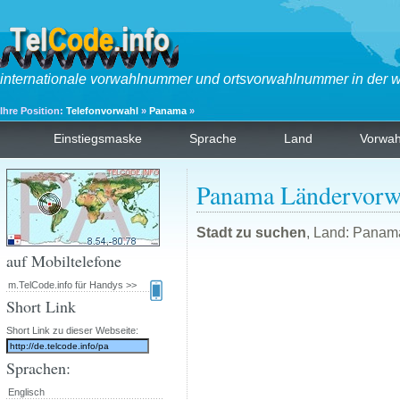
internationale vorwahlnummer und ortsvorwahlnummer in der w
Ihre Position:
Telefonvorwahl
»
Panama
»
Einstiegsmaske
Sprache
Land
Vorwa
Panama Ländervorw
Stadt zu suchen
, Land: Panam
auf Mobiltelefone
m.TelCode.info für Handys >>
Short Link
Short Link zu dieser Webseite:
Sprachen:
Englisch