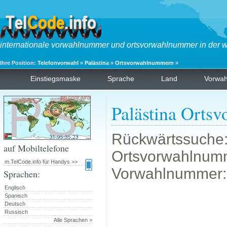
internationale vorwahlnummer und ortsvorwahlnummer in der w
Ihre Position:
Telefonvorwahl
»
Palästina
»
Ortsvorwahlnummern
»
Einstiegsmaske
Sprache
Land
Vorwa
Palästina Orts
Rückwärtssuche: 
auf Mobiltelefone
Ortsvorwahlnumme
m.TelCode.info für Handys >>
Vorwahlnummer: 9
Sprachen:
Englisch
Spanisch
Deutsch
Russisch
Alle Sprachen >