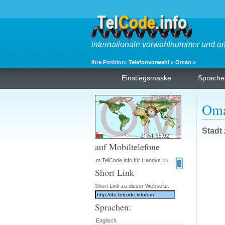
internationale vorwahlnummer und or
Ihre Position:
Telefonvorwahl
»
Oman
»
Einstiegsmaske
Sprache
Oma
Stadt
auf Mobiltelefone
m.TelCode.info für Handys >>
Short Link
Short Link zu dieser Webseite:
Sprachen:
Englisch