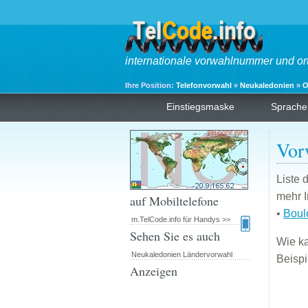
internationale vorwahlnummer und or
Ihre Position:
Telefonvorwahl
»
Neukaledonien
»
O
Einstiegsmaske
Sprache
Vor
Liste 
mehr I
auf Mobiltelefone
•
Boul
m.TelCode.info für Handys >>
Sehen Sie es auch
Wie k
Neukaledonien Ländervorwahl
Beispi
Anzeigen