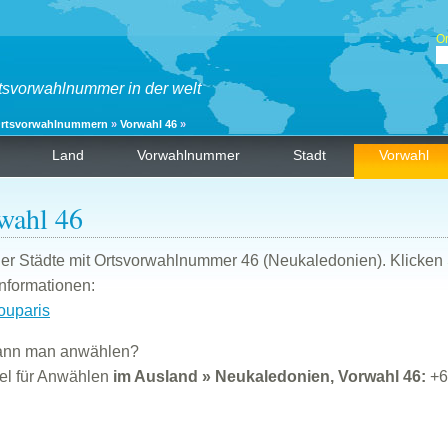
O
tsvorwahlnummer in der welt
rtsvorwahlnummern
»
Vorwahl 46
»
Land
Vorwahlnummer
Stadt
Vorwahl
wahl 46
der Städte mit Ortsvorwahlnummer 46 (Neukaledonien). Klicken 
nformationen:
ouparis
ann man anwählen?
el für Anwählen
im Ausland » Neukaledonien, Vorwahl 46:
+6