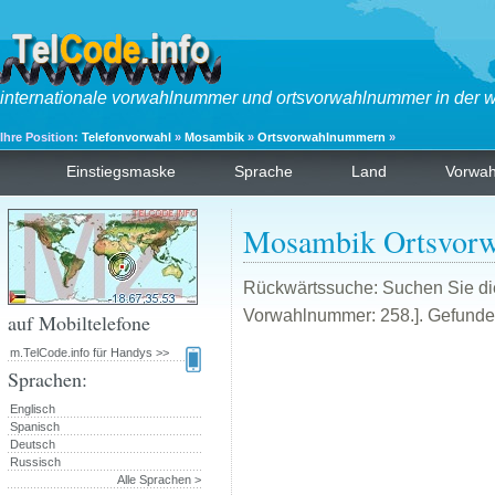
internationale vorwahlnummer und ortsvorwahlnummer in der w
Ihre Position:
Telefonvorwahl
»
Mosambik
»
Ortsvorwahlnummern
»
Einstiegsmaske
Sprache
Land
Vorwa
Mosambik Ortsvor
Rückwärtssuche: Suchen Sie die
Vorwahlnummer: 258.]. Gefunden
auf Mobiltelefone
m.TelCode.info für Handys >>
Sprachen:
Englisch
Spanisch
Deutsch
Russisch
Alle Sprachen >