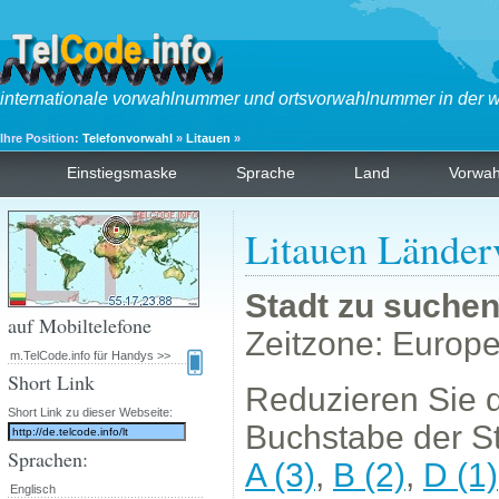
internationale vorwahlnummer und ortsvorwahlnummer in der w
Ihre Position:
Telefonvorwahl
»
Litauen
»
Einstiegsmaske
Sprache
Land
Vorwa
Litauen Länder
Stadt zu suche
auf Mobiltelefone
Zeitzone: Europe
m.TelCode.info für Handys >>
Short Link
Reduzieren Sie d
Short Link zu dieser Webseite:
Buchstabe der St
Sprachen:
A (3)
,
B (2)
,
D (1)
Englisch