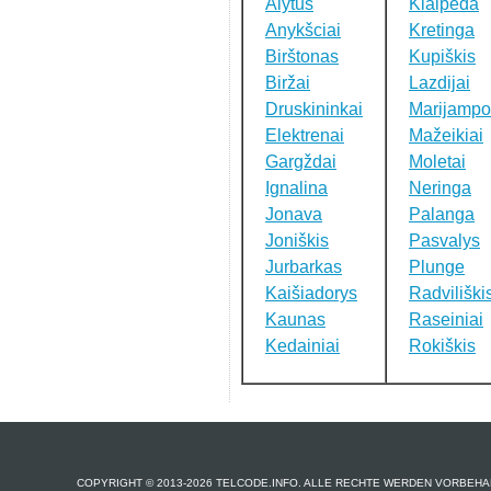
Alytus
Klaipeda
Anykšciai
Kretinga
Birštonas
Kupiškis
Biržai
Lazdijai
Druskininkai
Marijampo
Elektrenai
Mažeikiai
Gargždai
Moletai
Ignalina
Neringa
Jonava
Palanga
Joniškis
Pasvalys
Jurbarkas
Plunge
Kaišiadorys
Radviliški
Kaunas
Raseiniai
Kedainiai
Rokiškis
COPYRIGHT © 2013-2026 TELCODE.INFO. ALLE RECHTE WERDEN VORBEHA