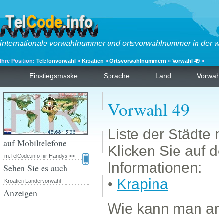
internationale vorwahlnummer und ortsvorwahlnummer in der w
Ihre Position:
Telefonvorwahl
»
Kroatien
»
Ortsvorwahlnummern
»
Vorwahl 49
»
Einstiegsmaske
Sprache
Land
Vorwa
Vorwahl 49
Liste der Städte
auf Mobiltelefone
Klicken Sie auf 
m.TelCode.info für Handys >>
Informationen:
Sehen Sie es auch
•
Krapina
Kroatien Ländervorwahl
Anzeigen
Wie kann man a