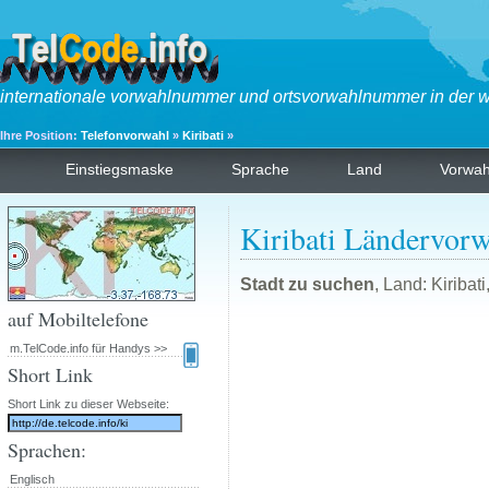
internationale vorwahlnummer und ortsvorwahlnummer in der w
Ihre Position:
Telefonvorwahl
»
Kiribati
»
Einstiegsmaske
Sprache
Land
Vorwa
Kiribati Ländervorw
Stadt zu suchen
, Land: Kiriba
auf Mobiltelefone
m.TelCode.info für Handys >>
Short Link
Short Link zu dieser Webseite:
Sprachen:
Englisch