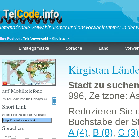
internationale vorwahlnummer und ortsvorwahlnummer in der w
Ihre Position:
Telefonvorwahl
»
Kirgistan
»
Einstiegsmaske
Sprache
Land
Vorwa
Kirgistan Länd
Stadt zu suche
auf Mobiltelefone
996, Zeitzone: A
m.TelCode.info für Handys >>
Short Link
Reduzieren Sie d
Short Link zu dieser Webseite:
Buchstabe der St
Sprachen:
A (4)
,
B (8)
,
C (3)
Englisch