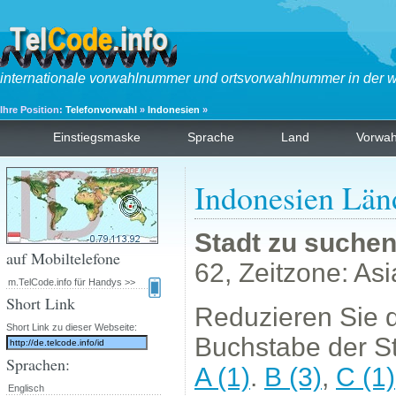
internationale vorwahlnummer und ortsvorwahlnummer in der w
Ihre Position:
Telefonvorwahl
»
Indonesien
»
Einstiegsmaske
Sprache
Land
Vorwa
Indonesien Län
Stadt zu suche
auf Mobiltelefone
62, Zeitzone: As
m.TelCode.info für Handys >>
Short Link
Reduzieren Sie d
Short Link zu dieser Webseite:
Buchstabe der St
Sprachen:
A (1)
.
B (3)
,
C (1)
Englisch