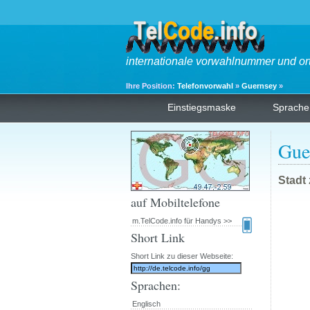
internationale vorwahlnummer und or
Ihre Position:
Telefonvorwahl
»
Guernsey
»
Einstiegsmaske
Sprache
Gue
Stadt
auf Mobiltelefone
m.TelCode.info für Handys >>
Short Link
Short Link zu dieser Webseite:
Sprachen:
Englisch