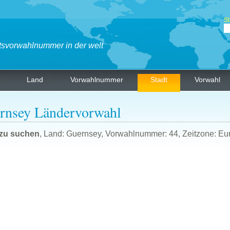
St
tsvorwahlnummer in der welt
Land
Vorwahlnummer
Stadt
Vorwahl
rnsey Ländervorwahl
 zu suchen
, Land: Guernsey, Vorwahlnummer: 44, Zeitzone: E