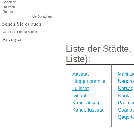
Spanisch
Deutsch
Russisch
Alle Sprachen >
Sehen Sie es auch
Grönland Postleitzahlen
Anzeigen
Liste der Städte,
Liste):
Aasiaat
Maniits
Illoqqortoormiut
Nanorta
Ilulissat
Narsaq
Ivittuut
Nuuk
Kangaatsiaq
Paamiu
Kangerlussuaq
Qaana
Qaqort