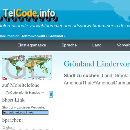
internationale vorwahlnummer und ortsvorwahlnummer in der w
Ihre Position:
Telefonvorwahl
»
Grönland
»
Einstiegsmaske
Sprache
Land
Vorwa
Grönland Ländervo
Stadt zu suchen
, Land: Grönla
America/Thule*America/Danma
auf Mobiltelefone
m.TelCode.info für Handys >>
Short Link
Short Link zu dieser Webseite:
Sprachen:
Englisch