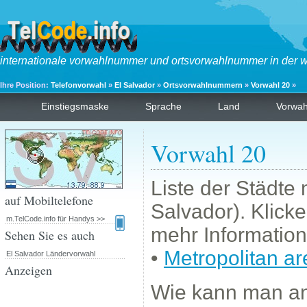
internationale vorwahlnummer und ortsvorwahlnummer in der w
Ihre Position:
Telefonvorwahl
»
El Salvador
»
Ortsvorwahlnummern
»
Vorwahl 20
»
Einstiegsmaske
Sprache
Land
Vorwa
Vorwahl 20
Liste der Städte
auf Mobiltelefone
Salvador). Klick
m.TelCode.info für Handys >>
mehr Information
Sehen Sie es auch
•
Metropolitan ar
El Salvador Ländervorwahl
Anzeigen
Wie kann man a