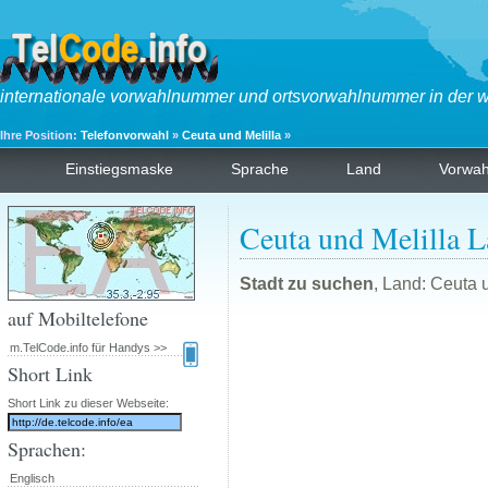
internationale vorwahlnummer und ortsvorwahlnummer in der w
Ihre Position:
Telefonvorwahl
»
Ceuta und Melilla
»
Einstiegsmaske
Sprache
Land
Vorwa
Ceuta und Melilla 
Stadt zu suchen
, Land: Ceuta 
auf Mobiltelefone
m.TelCode.info für Handys >>
Short Link
Short Link zu dieser Webseite:
Sprachen:
Englisch