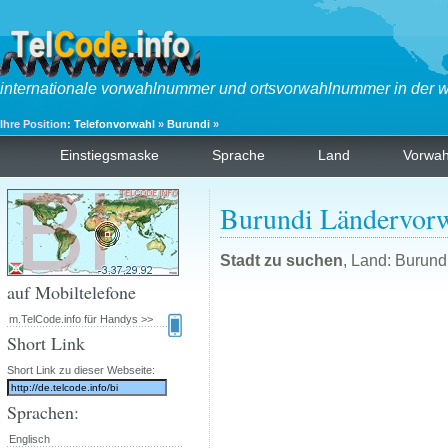
internationale vorwahlnummer und ortsvorwahlnummer in der w
Ihre Position:
Telefonvorwahl
»
Burundi
»
Einstiegsmaske
Sprache
Land
Vorwa
Burundi Ländervor
Stadt zu suchen
, Land: Burund
auf Mobiltelefone
m.TelCode.info für Handys >>
Short Link
Short Link zu dieser Webseite:
Sprachen:
Englisch