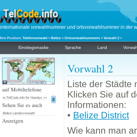
internationale vorwahlnummer und ortsvorwahlnummer in der w
Ihre Position:
Telefonvorwahl
»
Belize
»
Ortsvorwahlnummern
»
Vorwahl 2
»
Einstiegsmaske
Sprache
Land
Vorwa
Vorwahl 2
Liste der Städte
auf Mobiltelefone
Klicken Sie auf 
m.TelCode.info für Handys >>
Informationen:
Sehen Sie es auch
•
Belize District
Belize Ländervorwahl
Anzeigen
Wie kann man a