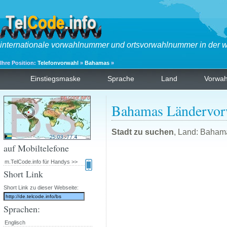
internationale vorwahlnummer und ortsvorwahlnummer in der w
Ihre Position:
Telefonvorwahl
»
Bahamas
»
Einstiegsmaske
Sprache
Land
Vorwa
Bahamas Ländervor
Stadt zu suchen
, Land: Baham
auf Mobiltelefone
m.TelCode.info für Handys >>
Short Link
Short Link zu dieser Webseite:
Sprachen:
Englisch