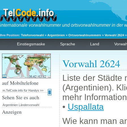
internationale vorwahlnummer und ortsvorwahlnummer in der w
Ihre Position:
Telefonvorwahl
»
Argentinien
»
Ortsvorwahlnummern
»
Vorwahl 2624
»
Einstiegsmaske
Sprache
Land
Vorwa
Vorwahl 2624
Liste der Städt
auf Mobiltelefone
(Argentinien). K
m.TelCode.info für Handys >>
mehr Information
Sehen Sie es auch
•
Uspallata
Argentinien Ländervorwahl
Anzeigen
Wie kann man a