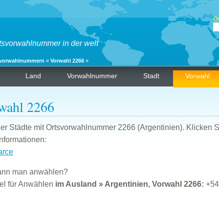
O
tsvorwahlnummer in der welt
svorwahlnummern
»
Vorwahl 2266
»
Land
Vorwahlnummer
Stadt
Vorwahl
wahl 2266
der Städte mit Ortsvorwahlnummer 2266 (Argentinien). Klicken S
nformationen:
arce
ann man anwählen?
el für Anwählen
im Ausland » Argentinien, Vorwahl 2266:
+54 