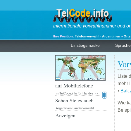
internationale vorwahlnummer und or
Ihre Position:
Telefonvorwahl
»
Argentinien
»
Ort
Einstiegsmaske
Sprache
Vor
Liste 
mehr I
auf Mobiltelefone
•
Balc
m.TelCode.info für Handys >>
Sehen Sie es auch
Wie k
Argentinien Ländervorwahl
Beispi
Anzeigen