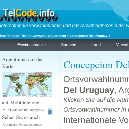
internationale vorwahlnummer und ortsvorwahlnummer in der w
Ihre Position:
Telefonvorwahl
»
Argentinien
»
Concepcion Del Uruguay
»
Einstiegsmaske
Sprache
Land
Vorwa
Argentinien auf der
Concepcion De
Karte
Ortsvorwahlnum
Del Uruguay
, A
Klicken Sie auf die Nu
auf Mobiltelefone
Ortsvorwahlnummer in u
m.TelCode.info für Handys >>
Sehen Sie es auch
Internationale 
Argentinien Vorwahlnummern