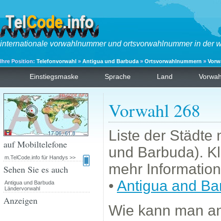
internationale vorwahlnummer und ortsvorwahlnummer in der w
Ihre Position:
Telefonvorwahl
»
Antigua und Barbuda
»
Ortsvorwahlnummern
»
Vorw
Einstiegsmaske
Sprache
Land
Vorwa
Vorwahl 268
Liste der Städte
auf Mobiltelefone
und Barbuda). Kl
m.TelCode.info für Handys >>
mehr Information
Sehen Sie es auch
•
Antigua and Ba
Antigua und Barbuda
Ländervorwahl
Anzeigen
Wie kann man a