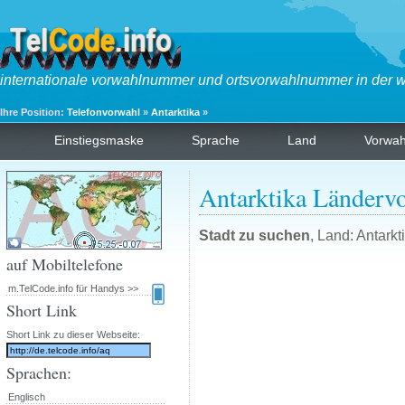
internationale vorwahlnummer und ortsvorwahlnummer in der w
Ihre Position:
Telefonvorwahl
»
Antarktika
»
Einstiegsmaske
Sprache
Land
Vorwa
Antarktika Länderv
Stadt zu suchen
, Land: Antark
auf Mobiltelefone
m.TelCode.info für Handys >>
Short Link
Short Link zu dieser Webseite:
Sprachen:
Englisch