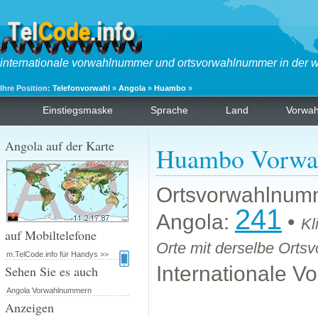
internationale vorwahlnummer und ortsvorwahlnummer in der w
Ihre Position:
Telefonvorwahl
»
Angola
»
Huambo
»
Einstiegsmaske
Sprache
Land
Vorwa
Angola auf der Karte
Huambo Vorwa
Ortsvorwahlnum
241
Angola:
•
Kl
auf Mobiltelefone
Orte mit derselbe Orts
m.TelCode.info für Handys >>
Internationale 
Sehen Sie es auch
Angola Vorwahlnummern
Anzeigen