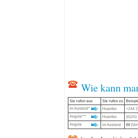
Wie kann ma
Sie rufen aus
Sie rufen zu
Beispi
im Ausland*
Huambo
+244 2
Angola***
Huambo
(0)241
Angola
im Ausland
00
[Vo