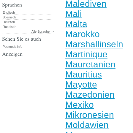
Malediven
Sprachen
Mali
Englisch
Spanisch
Malta
Deutsch
Russisch
Marokko
Alle Sprachen >
Sehen Sie es auch
Marshallinseln
Postcode.info
Martinique
Anzeigen
Mauretanien
Mauritius
Mayotte
Mazedonien
Mexiko
Mikronesien
Moldawien