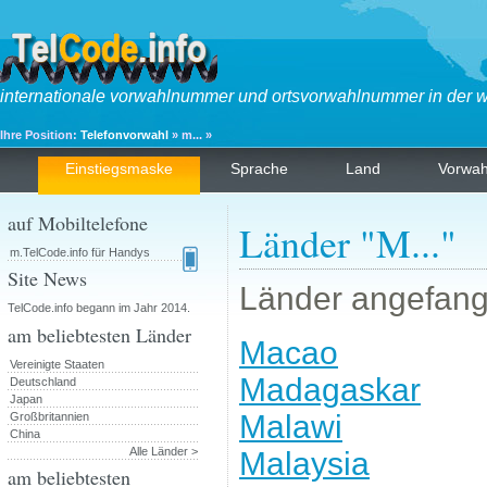
internationale vorwahlnummer und ortsvorwahlnummer in der w
Ihre Position:
Telefonvorwahl
» m... »
Einstiegsmaske
Sprache
Land
Vorwa
auf Mobiltelefone
Länder "M..."
m.TelCode.info für Handys
Site News
Länder angefang
TelCode.info begann im Jahr 2014.
am beliebtesten Länder
Macao
Vereinigte Staaten
Madagaskar
Deutschland
Japan
Malawi
Großbritannien
China
Alle Länder >
Malaysia
am beliebtesten